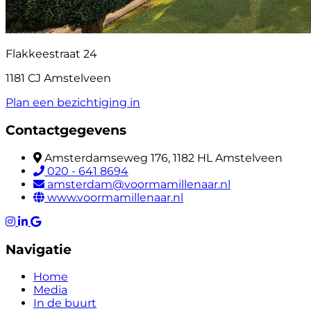
Flakkeestraat 24
1181 CJ Amstelveen
Plan een bezichtiging in
Contactgegevens
Amsterdamseweg 176, 1182 HL Amstelveen
020 - 641 8694
amsterdam@voormamillenaar.nl
www.voormamillenaar.nl
Navigatie
Home
Media
In de buurt