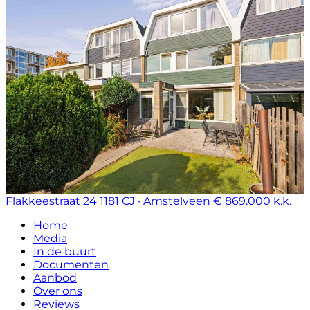
Flakkeestraat 24
1181 CJ · Amstelveen
€ 869.000 k.k.
Home
Media
In de buurt
Documenten
Aanbod
Over ons
Reviews