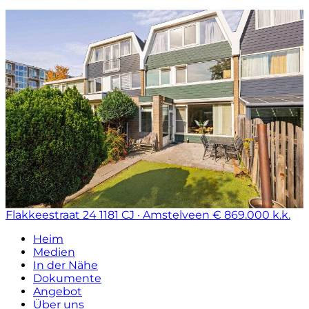
Flakkeestraat 24
1181 CJ · Amstelveen
€ 869.000 k.k.
Heim
Medien
In der Nähe
Dokumente
Angebot
Über uns