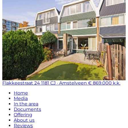
Flakkeestraat 24
1181 CJ · Amstelveen
€ 869.000 k.k.
Home
Media
In the area
Documents
Offering
About us
Reviews