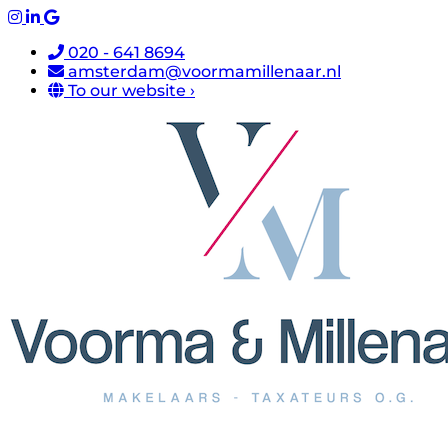
020 - 641 8694
amsterdam@voormamillenaar.nl
To our website ›