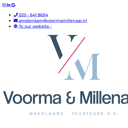
020 - 641 8694
amsterdam@voormamillenaar.nl
To our website ›