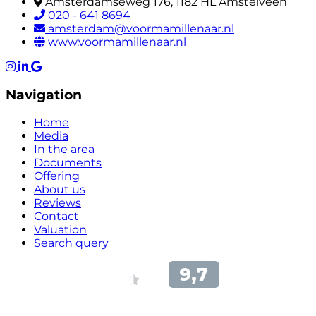
Amsterdamseweg 176, 1182 HL Amstelveen
020 - 641 8694
amsterdam@voormamillenaar.nl
www.voormamillenaar.nl
Navigation
Home
Media
In the area
Documents
Offering
About us
Reviews
Contact
Valuation
Search query