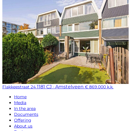
1181 CJ · Amstelveen
Flakkeestraat 24
€ 869.000 k.k.
Home
Media
In the area
Documents
Offering
About us